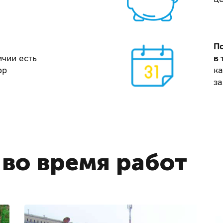
П
ичии есть
в 
ор
ка
за
во время работ