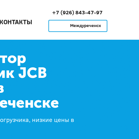
+7 (926) 843-47-97
КОНТАКТЫ
Междуреченск
тор
ик JCB
в
еченске
погрузчика, низкие цены в