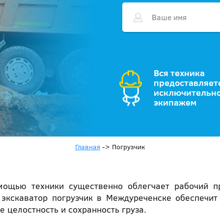
Вся техника
предоставляет
исключительно
экипажем
Главная
->
Погрузчик
мощью техники существенно облегчает рабочий пр
 экскаватор погрузчик в Междуреченске обеспечит
е целостность и сохранность груза.