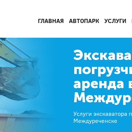
ГЛАВНАЯ
АВТОПАРК
УСЛУГИ
Экскава
погрузч
аренда 
Междур
Услуги экскаватора 
Междуреченске