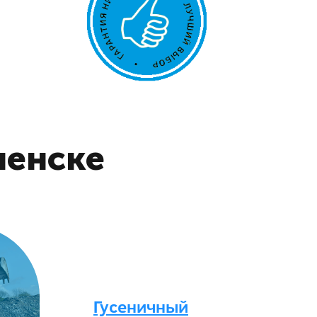
ченске
Гусеничный